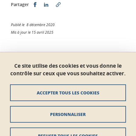
Partager sur Facebook
Partager sur LinkedIn
Partager
Publié le 8 décembre 2020
Mis à jour le 15 avril 2025
École doctorale STEP
Ce site utilise des cookies et vous donne le
Maison du doctorat Jean Kuntzmann
contrôle sur ceux que vous souhaitez activer.
110 rue de la Chimie 38400 Saint-Martin-d'Hères
France
ed-step@univ-grenoble-alpes.fr
ACCEPTER TOUS LES COOKIES
Crédits
PERSONNALISER
Mentions légales
Données personnelles
REFUSER TOUS LES COOKIES