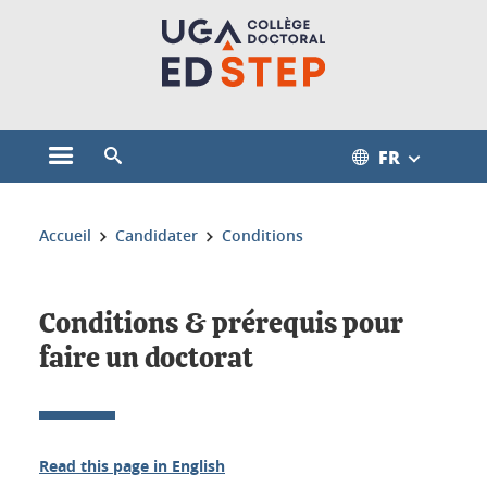
Gestion des cookies
FR
Ouvrir le menu principal
Ouvrir le moteur de recherche
Vous êtes ici :
Accueil
Candidater
Conditions
Conditions & prérequis pour
faire un doctorat
Read this page in English