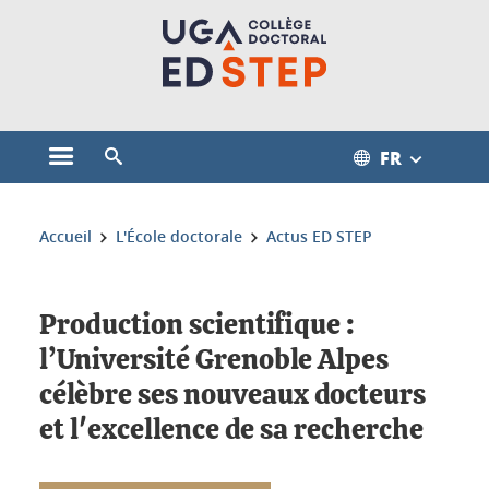
Gestion des cookies
FR
Ouvrir le menu principal
Ouvrir le moteur de recherche
Vous êtes ici :
Accueil
L'École doctorale
Actus ED STEP
Production scientifique :
l’Université Grenoble Alpes
célèbre ses nouveaux docteurs
et l'excellence de sa recherche