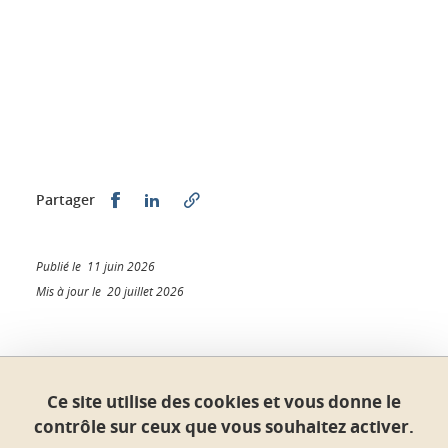
Partager sur Facebook
Partager sur LinkedIn
Partager
Publié le 11 juin 2026
Mis à jour le 20 juillet 2026
École doctorale STEP
Ce site utilise des cookies et vous donne le
Maison du doctorat Jean Kuntzmann
contrôle sur ceux que vous souhaitez activer.
110 rue de la Chimie 38400 Saint-Martin-d'Hères