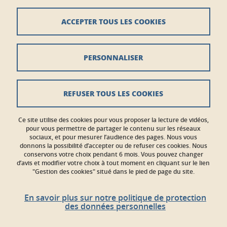
France
ed-step@univ-grenoble-alpes.fr
ACCEPTER TOUS LES COOKIES
Crédits
PERSONNALISER
Mentions légales
Données personnelles
REFUSER TOUS LES COOKIES
Contacts
Ce site utilise des cookies pour vous proposer la lecture de vidéos,
Gestion des cookies
pour vous permettre de partager le contenu sur les réseaux
sociaux, et pour mesurer l’audience des pages. Nous vous
donnons la possibilité d’accepter ou de refuser ces cookies. Nous
Accessibilité : non conforme
conservons votre choix pendant 6 mois. Vous pouvez changer
d’avis et modifier votre choix à tout moment en cliquant sur le lien
"Gestion des cookies" situé dans le pied de page du site.
En savoir plus sur notre politique de protection
des données personnelles